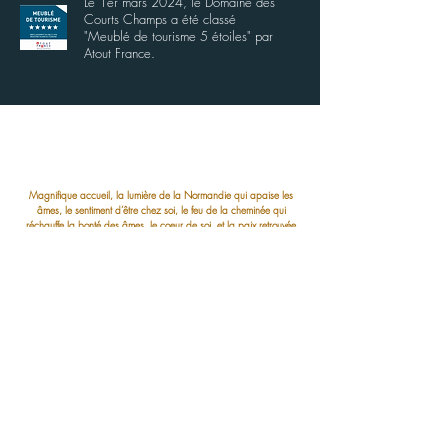
L
e 1er mars 2024, le Domaine des
Courts Champs a été classé
"Meublé de tourisme 5 étoiles" par
Atout France.
Magnifique accueil, la lumière de la Normandie qui apaise les
âmes, le sentiment d’être chez soi, le feu de la cheminée qui
réchauffe la bonté des âmes, le coeur de soi, et la paix retrouvée
pour un peu de verdure, de rosée véritable, et la brume du matin
qui promet le soleil de quelque chose qui aide à repartir plus loin,
chez soi, partout ailleurs, fort de quelque chose de nouveau et vrai,
cette fois.
Merci pour ça. Merci pour tout.
Thomas
Nous avons passé un incroyable week-end dans cette superbe