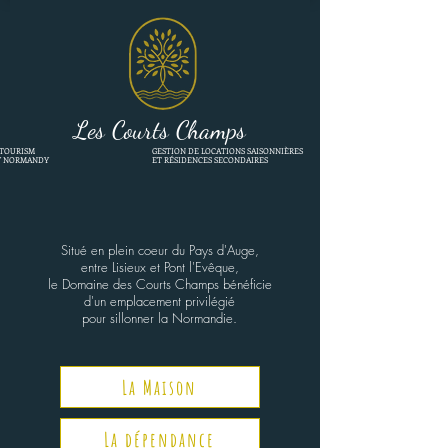
Les Courts Champs
TOURISM
GESTION DE LOCATIONS SAISONNIÈRES
Y NORMANDY
ET RÉSIDENCES SECONDAIRES
Situé en plein coeur du Pays d'Auge
,
entre Lisieux et Pont l'Evêque,
le Domaine des Courts Champs bénéficie
d'un emplacement privilégié
pour sillonner la Normandie.
La Maison
La dépendance